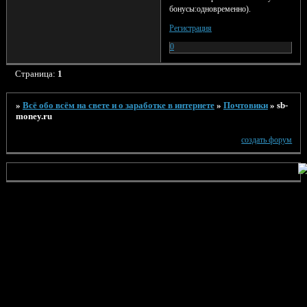
бонусы:одновременно).
Регистрация
0
Страница:
1
»
Всё обо всём на свете и о заработке в интернете
»
Почтовики
»
sb-
money.ru
создать форум