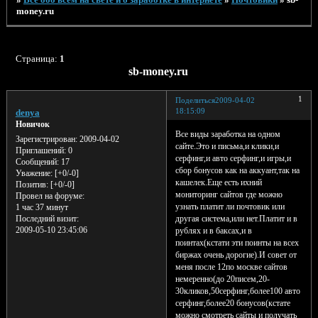
money.ru
Страница:
1
sb-money.ru
1
Поделиться
2009-04-02
18:15:09
denya
Новичок
Все виды заработка на одном
Зарегистрирован
: 2009-04-02
сайте.Это и письма,и клики,и
Приглашений:
0
серфинг,и авто серфинг,и игры,и
Сообщений:
17
сбор бонусов как на аккуант,так на
Уважение:
[+0/-0]
кашелек.Еще есть ихний
Позитив:
[+0/-0]
мониторинг сайтов где можно
Провел на форуме:
узнать платит ли почтовик или
1 час 37 минут
другая система,или нет.Платит и в
Последний визит:
2009-05-10 23:45:06
рублях и в баксах,и в
поинтах(кстати эти поинты на всех
биржах очень дорогие).И совет от
меня после 12по москве сайтов
немеренно(до 20писем,20-
30кликов,50серфинг,более100 авто
серфинг,более20 бонусов(кстате
можно смотреть сайты и получать