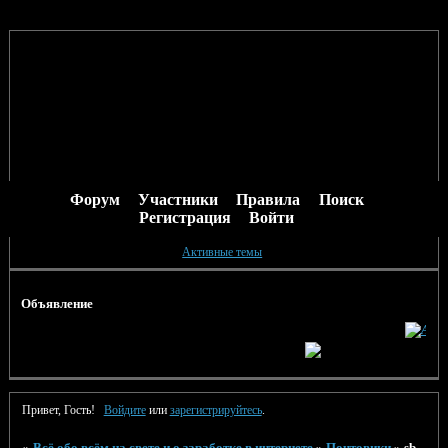
Форум
Участники
Правила
Поиск
Регистрация
Войти
Активные темы
Объявление
Привет, Гость!
Войдите
или
зарегистрируйтесь
.
»
Всё обо всём на свете и о заработке в интернете
»
Почтовики
»
sb-