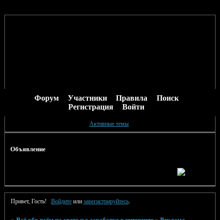
Форум
Участники
Правила
Поиск
Регистрация
Войти
Активные темы
Объявление
Привет, Гость!
Войдите
или
зарегистрируйтесь
.
»
Всё обо всём на свете и о заработке в интернете
»
Реклама