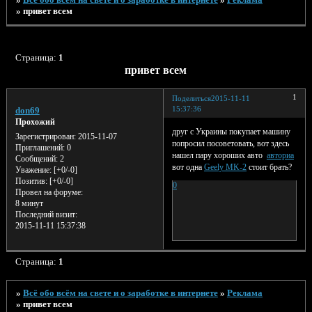
»
привет всем
Страница:
1
привет всем
1
Поделиться
2015-11-11
15:37:36
don69
Прохожий
друг с Украины покупает машину
Зарегистрирован
: 2015-11-07
попросил посоветовать, вот здесь
Приглашений:
0
нашел пару хороших авто
авториа
Сообщений:
2
вот одна
Geely MK-2
стоит брать?
Уважение:
[+0/-0]
Позитив:
[+0/-0]
0
Провел на форуме:
8 минут
Последний визит:
2015-11-11 15:37:38
Страница:
1
»
Всё обо всём на свете и о заработке в интернете
»
Реклама
»
привет всем