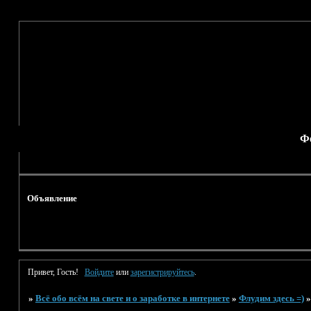
Ф
Объявление
Привет, Гость!
Войдите
или
зарегистрируйтесь
.
»
Всё обо всём на свете и о заработке в интернете
»
Флудим здесь =)