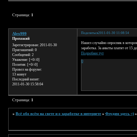
Страница:
1
Поделиться
2011-01-30 11:08:54
Alex999
Прохожий
Нашел случайно опросник в котором 
Зарегистрирован
: 2011-01-30
заработка. За анкеты платят от 15 
Приглашений:
0
Подробнее тут
Сообщений:
2
Уважение:
[+0/-0]
0
Позитив:
[+0/-0]
Провел на форуме:
13 минут
Последний визит:
2011-01-30 15:58:04
Страница:
1
»
Всё обо всём на свете и о заработке в интернете
»
Флудим здесь =)