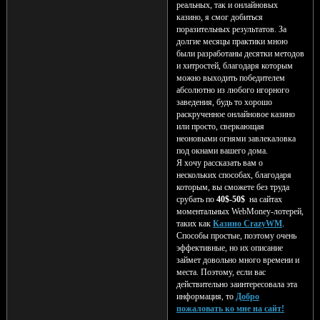
реальных, так и онлайновых
казино, я смог добиться
поразительных результатов. За
долгие месяцы практики мною
были разработаны десятки методов
и хитростей, благодаря которым
можно выходить победителем
абсолютно из любого игорного
заведения, будь то хорошо
раскрученное онлайновое казино
или просто, сверкающая
неоновыми огнями завлекаловка
под окнами вашего дома.
Я хочу рассказать вам о
нескольких способах, благодаря
которым, вы сможете без труда
срубать по
40$-50$
на сайтах
моментальных WebMoney-лотерей,
таких как
Казино CrazyWM
.
Способы простые, поэтому очень
эффективные, но их описание
займет довольно много времени и
места. Поэтому, если вас
действительно заинтересовала эта
информация, то
Добро
пожаловать ко мне на сайт!