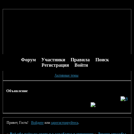
Форум
Участники
Правила
Поиск
Регистрация
Войти
Активные темы
Объявление
Привет, Гость!
Войдите
или
зарегистрируйтесь
.
»
Всё обо всём на свете и о заработке в интернете
»
Другие способы