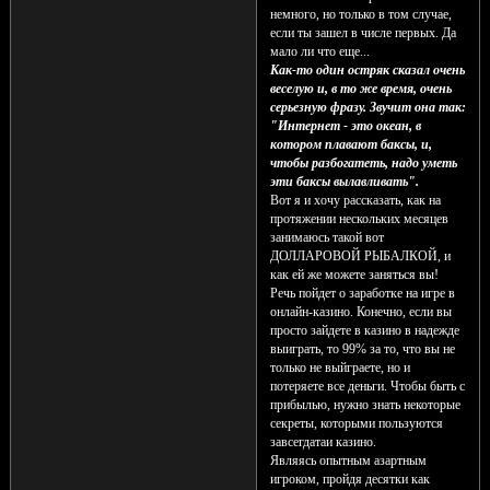
немного, но только в том случае,
если ты зашел в числе первых. Да
мало ли что еще...
Как-то один остряк сказал очень
веселую и, в то же время, очень
серьезную фразу. Звучит она так:
"Интернет - это океан, в
котором плавают баксы, и,
чтобы разбогатеть, надо уметь
эти баксы вылавливать".
Вот я и хочу рассказать, как на
протяжении нескольких месяцев
занимаюсь такой вот
ДОЛЛАРОВОЙ РЫБАЛКОЙ, и
как ей же можете заняться вы!
Речь пойдет о заработке на игре в
онлайн-казино. Конечно, если вы
просто зайдете в казино в надежде
выиграть, то 99% за то, что вы не
только не выйграете, но и
потеряете все деньги. Чтобы быть с
прибылью, нужно знать некоторые
секреты, которыми пользуются
завсегдатаи казино.
Являясь опытным азартным
игроком, пройдя десятки как