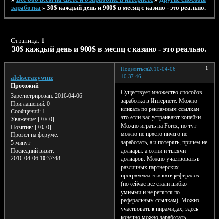
заработка
»
30$ каждый день и 900$ в месяц с казино - это реально.
Страница:
1
30$ каждый день и 900$ в месяц с казино - это реально.
1
Поделиться
2010-04-06
10:37:46
alekscrazywmz
Прохожий
Существует множество способов
Зарегистрирован
: 2010-04-06
заработка в Интернете. Можно
Приглашений:
0
кликать по рекламным ссылкам -
Сообщений:
1
это если вас устраивают копейки.
Уважение:
[+0/-0]
Можно играть на Forex, но тут
Позитив:
[+0/-0]
можно не просто ничего не
Провел на форуме:
заработать, а и потерять, причем не
5 минут
доллары, а сотни и тысячи
Последний визит:
2010-04-06 10:37:48
долларов. Можно участвовать в
различных партнерских
программах и искать рефералов
(но сейчас все стали шибко
умными и не регятся по
реферальным ссылкам). Можно
участвовать в пирамидах, здесь
конечно можно заработать