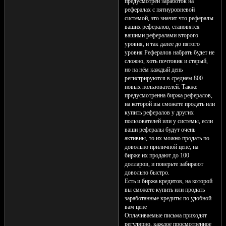
предусмотрен заработок на
рефералах с пятиуровневой
системой, это значит что рефералы
ваших рефералов, становятся
вашими рефералами второго
уровня, и так далее до пятого
уровня Рефералов набрать будет не
сложно, хоть почтовик и старый,
но на нём каждый день
регистрируются в среднем 800
новых пользователей. Также
предусмотренна биржа рефералов,
на которой вы сможете продать или
купить рефералов у других
пользователей или у системы, если
ваши рефералы будут очень
активны, то их можно продать по
довольно приличной цене, на
бирже их продают до 100
долларов, и поверьте забирают
довольно быстро.
Есть и биржа кредитов, на которой
вы сможете купить или продать
заработанные кредиты по удобной
вам цене
Оплачиваемые письма приходят
регулярно, каждое просмотренное