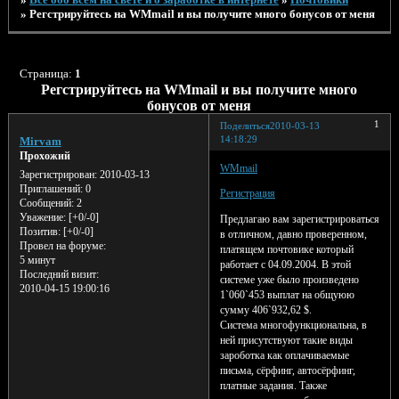
»
Регстрируйтесь на WMmail и вы получите много бонусов от меня
Страница:
1
Регстрируйтесь на WMmail и вы получите много
бонусов от меня
1
Поделиться
2010-03-13
14:18:29
Mirvam
Прохожий
WMmail
Зарегистрирован
: 2010-03-13
Приглашений:
0
Регистрация
Сообщений:
2
Уважение:
[+0/-0]
Предлагаю вам зарегистрироваться
Позитив:
[+0/-0]
в отличном, давно проверенном,
Провел на форуме:
платящем почтовике который
5 минут
работает с 04.09.2004. В этой
Последний визит:
системе уже было произведено
2010-04-15 19:00:16
1`060`453 выплат на общуюю
сумму 406`932,62 $.
Система многофункциональна, в
ней присутствуют такие виды
зароботка как оплачиваемые
письма, сёрфинг, автосёрфинг,
платные задания. Также