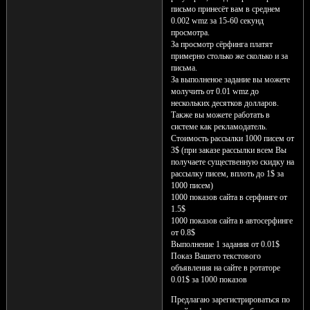
письмо принесёт вам в среднем
0.002 wmz за 15-60 секунд
просмотра.
За просмотр сёрфинга платят
примерно столько же сколько и за
письма.
За выполненое задание вы можете
молучить от 0.01 wmz до
нескольких десятков долларов.
Также вы можете работать в
системе как рекламодатель.
Стоимость рассылки 1000 писем от
3$ (при заказе рассылки всем Вы
получаете существенную скидку на
рассылку писем, вплоть до 1$ за
1000 писем)
1000 показов сайта в серфинге от
1.5$
1000 показов сайта в автосерфинге
от 0.8$
Выполнение 1 задания от 0.01$
Показ Вашего текстового
объявления на сайте в ротаторе
0.01$ за 1000 показов
Предлагаю зарегистрироваться по