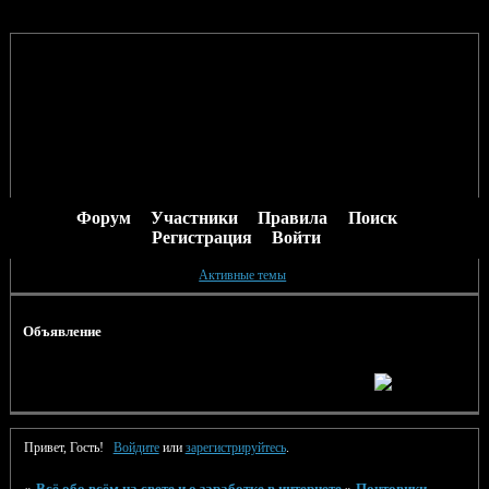
Форум
Участники
Правила
Поиск
Регистрация
Войти
Активные темы
Объявление
Привет, Гость!
Войдите
или
зарегистрируйтесь
.
»
Всё обо всём на свете и о заработке в интернете
»
Почтовики