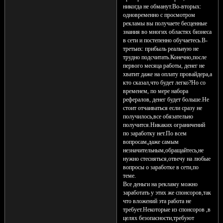
никогда не обманут.Во-вторых:
одновременно с просмотром
рекламы вы получаете бесценные
знания во многих областях бизнеса
в сети и постепенно обучаетесь.В-
третьих: прибыль реальную не
трудно подсчитать.Конечно,после
первого месяца работы, денег не
хватит даже на оплату провайдера,а
кто сказал,что будет легко?Но со
временем, по мере набора
рефералов, денег будет больше.Не
стоит отчаиваться если сразу не
получилось,все обязательно
получится.Никаких ограничений
по заработку нет.По всем
вопросам,даже самым
незначительным,обращайтесь,не
нужно стесняться,отвечу на любые
вопросы о заработке в сети,по
теме.
Все деньги на рекламу можно
заработать у этих же спонсоров,так
что вложений эта работа не
требует.Некоторые из спонсоров ,в
целях безопасности,требуют