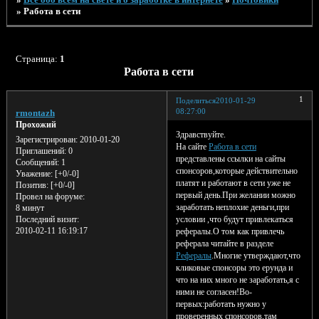
»
Работа в сети
Страница:
1
Работа в сети
1
Поделиться
2010-01-29
08:27:00
rmontazh
Прохожий
Здравствуйте.
Зарегистрирован
: 2010-01-20
На сайте
Работа в сети
Приглашений:
0
представлены ссылки на сайты
Сообщений:
1
спонсоров,которые действительно
Уважение:
[+0/-0]
платят и работают в сети уже не
Позитив:
[+0/-0]
первый день.При желании можно
Провел на форуме:
заработать неплохие деньги,при
8 минут
условии ,что будут привлекаться
Последний визит:
2010-02-11 16:19:17
рефералы.О том как привлечь
реферала читайте в разделе
Рефералы
.Многие утверждают,что
кликовые спонсоры это ерунда и
что на них много не заработать,я с
ними не согласен!Во-
первых:работать нужно у
проверенных спонсоров,там