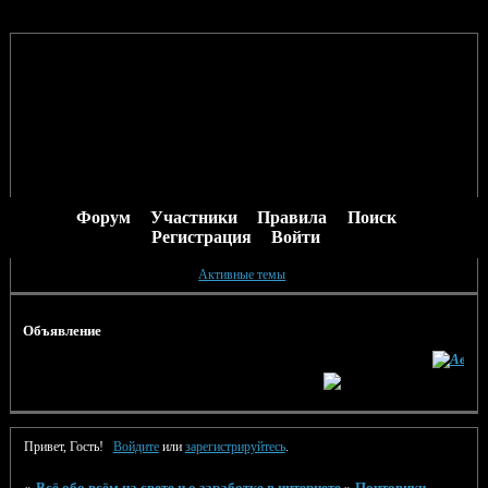
Форум
Участники
Правила
Поиск
Регистрация
Войти
Активные темы
Объявление
Привет, Гость!
Войдите
или
зарегистрируйтесь
.
»
Всё обо всём на свете и о заработке в интернете
»
Почтовики