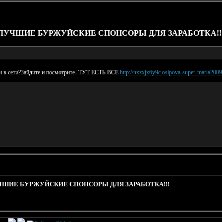
ЛУЧШИЕ БУРЖУЙСКИЕ СПОНСОРЫ ДЛЯ ЗАРАБОТКА!!
ги в сети?Зайдите и посмотрите- ТУТ ЕСТЬ ВСЕ
http://nxzxjx6y9c.osipova-super-maria2009
ШИЕ БУРЖУЙСКИЕ СПОНСОРЫ ДЛЯ ЗАРАБОТКА!!!