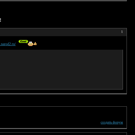
!
1
.narod2.ru/
создать форум