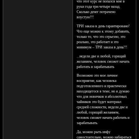
что этот курс не попался мне в
руки года три-четыре назад.
Сколько денег потрачено
впустую!!!
ТРИ заказа в день гарантировано!
Что еще можно к этому добавить,
только то, что это серьезно, это
реально, это работает и это
минимум – ТРИ заказа в день!!!
...недели две и любой, горящий
желанием, человек сможет начать
работать и зарабатывать
Возможно это мое личное
восприятие, как человека
подготовленного и практически
находящегося в теме, но я думаю
что для новичков и абсолютных
чайников это будет материал
средней сложности, недели две и
любой, горящий желанием,
человек сможет начать работать и
зарабатывать.
Да, можно рыть инфу
самостоятельно, можно набираться