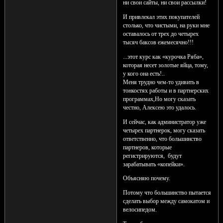
ни свои сайты, ни свои рассылки!
И привлекал этих покупателей
столько, что чистыми, на руки мне
оставалось от трех до четырех
тысяч баксов ежемесячно!!!
...этот курс как «курочка Ряба»,
которая несет золотые яйца, тому,
у кого она есть!..
Меня трудно чем-то удивить в
тонкостях работы и в партнерских
программах,Но могу сказать
честно, Алексею это удалось.
И сейчас, как администратор уже
четырех партнерок, могу сказать
ответственно, что большинство
партнеров, которые
регистрируются, будут
зарабатывать «копейки».
Объясняю почему.
Потому что большинство пытается
сделать выбор между самокатом и
велосипедом.