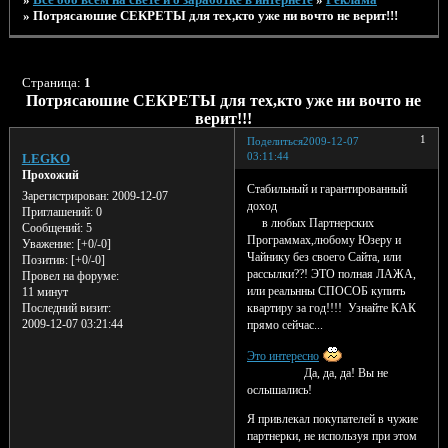
»
Потрясаюшие СЕКРЕТЫ для тех,кто уже ни вочто не верит!!!
Страница:
1
Потрясаюшие СЕКРЕТЫ для тех,кто уже ни вочто не
верит!!!
1
Поделиться
2009-12-07
03:11:44
LEGKO
Прохожий
Стабильный и гарантированный
Зарегистрирован
: 2009-12-07
доход
Приглашений:
0
в любых Партнерских
Сообщений:
5
Программах,любому Юзеру и
Уважение:
[+0/-0]
Чайнику без своего Сайта, или
Позитив:
[+0/-0]
рассылки??! ЭТО полная ЛАЖА,
Провел на форуме:
или реальнны СПОСОБ купить
11 минут
квартиру за год!!!! Узнайте КАК
Последний визит:
2009-12-07 03:21:44
прямо сейчас...
Это интересно
Да, да, да! Вы не
ослышались!
Я привлекал покупателей в чужие
партнерки, не используя при этом