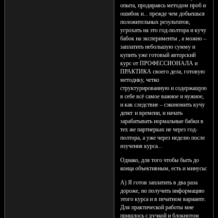
опыта, продираясь методом проб и
ошибок и... прежде чем добьешься
положительных результатов,
угрохать на это год-полтора и кучу
бабок на эксперименты , а можно –
заплатить небольшую сумму и
купить уже готовый авторский
курс от ПРОФЕССИОНАЛА и
ПРАКТИКА своего дела, готовую
методику, четко
структурированную и содержащую
в себе всё самое важное и нужное,
и как следствие – сэкономить кучу
денег и времени, и начать
зарабатывать нормальные бабки в
тех же партнерках не через год-
полтора, а уже через неделю после
изучения курса...
Однако, для того чтобы быть до
конца объективным, есть и минусы:
А) Я готов заплатить в два раза
дороже, но получить информацию
этого курса и в печатном варианте.
Для практической работы мне
пришлось с ручкой и блокнотом