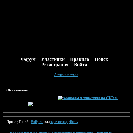
Форум
Участники
Правила
Поиск
Регистрация
Войти
Активные темы
Объявление
Привет, Гость!
Войдите
или
зарегистрируйтесь
.
»
Всё обо всём на свете и о заработке в интернете
»
Реклама