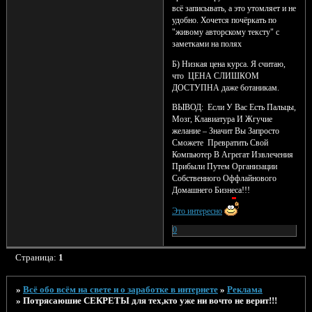
всё записывать, а это утомляет и не
удобно. Хочется почёркать по
"живому авторскому тексту" с
заметками на полях
Б) Низкая цена курса. Я считаю,
что ЦЕНА СЛИШКОМ
ДОСТУПНА даже ботаникам.
ВЫВОД: Если У Вас Есть Пальцы,
Мозг, Клавиатура И Жгучие
желание – Значит Вы Запросто
Сможете Превратить Свой
Компьютер В Агрегат Извлечения
Прибыли Путем Организации
Собственного Оффлайнового
Домашнего Бизнеса!!!
Это интересно
0
Страница:
1
»
Всё обо всём на свете и о заработке в интернете
»
Реклама
»
Потрясаюшие СЕКРЕТЫ для тех,кто уже ни вочто не верит!!!