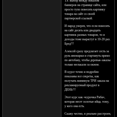
Т.е. выбор между показом
баннеров на странице сайта, или
просто тупо повесить картинку
товара на сайт со своей
партнерской ссылкой.
И народ уверен, что если повесить
на сайт десять или двадцать
картинок разных товаров, то и
доходы тоже вырастут в 10-20 раз.
Бред!!!
Алексей сразу предлагает сесть за
руль иномарки и стартануть прямо
по автобану, чтобы деревья-заказы
только мелькали за окном.
В курсе точно и подробно
показаны все секреты, как
получать минимум ТРИ заказа на
рекламируемый продукт в
ДЕНЬ!!!
Этот курс как «курочка Ряба»,
которая несет золотые яйца, тому,
у кого она есть.
Скажу честно, я реально расстроен,