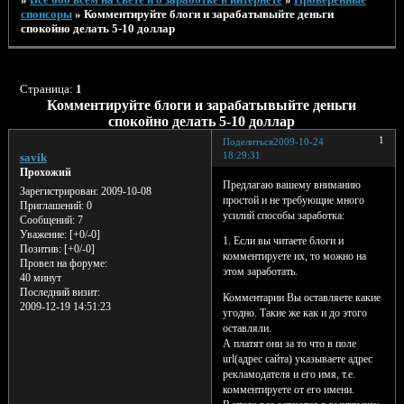
спонсоры
»
Комментируйте блоги и зарабатывыйте деньги
спокойно делать 5-10 доллар
Страница:
1
Комментируйте блоги и зарабатывыйте деньги
спокойно делать 5-10 доллар
1
Поделиться
2009-10-24
18:29:31
savik
Прохожий
Предлагаю вашему вниманию
Зарегистрирован
: 2009-10-08
простой и не требующие много
Приглашений:
0
усилий способы заработка:
Сообщений:
7
Уважение:
[+0/-0]
1. Если вы читаете блоги и
Позитив:
[+0/-0]
комментируете их, то можно на
Провел на форуме:
этом заработать.
40 минут
Последний визит:
Комментарии Вы оставляете какие
2009-12-19 14:51:23
угодно. Такие же как и до этого
оставляли.
А платят они за то что в поле
url(адрес сайта) указываете адрес
рекламодателя и его имя, т.е.
комментируете от его имени.