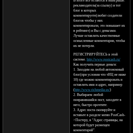
В итоге все остаются в выигрыше:
рекламодатель(за ссылку) и тот
блог в которых
комментируете(любят создатели
блогов чтобы у них
комментировали, это повышает их
в рейтинге) и Вы с деньгами.
Лучше оставлять качественные
осмысленные комментарии, чтобы
их не потерли.
РЕГИСТРИРУЙТЕСЬ в этой
системе.
http://www.postcash.ru/
Как получить первые деньги:
1. Заходим на любой автономный
блог(при условии что тИЦ не ниже
10) где можно комментировать и
оставлять имя и адрес, например
(
http://www.richmedia.us/
)
2. Выбираем любой
понравившийся пост, заходите в
него, быстро прочтите.
3. Адрес поста скопируйте и
вставьте в разделе меню PostCash-
>Постеру, в “Адрес страницы, на
которой будет размещен
комментарий”.