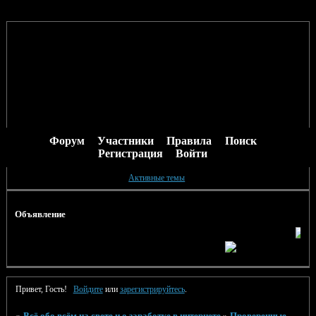
Форум
Участники
Правила
Поиск
Регистрация
Войти
Активные темы
Объявление
Привет, Гость!
Войдите
или
зарегистрируйтесь
.
»
Всё обо всём на свете и о заработке в интернете
»
Проверенные