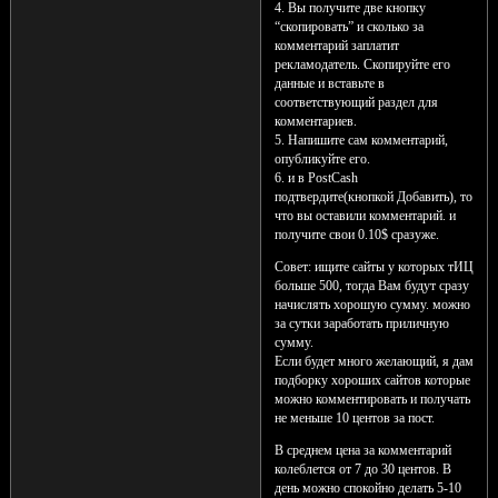
4. Вы получите две кнопку
“скопировать” и сколько за
комментарий заплатит
рекламодатель. Скопируйте его
данные и вставьте в
соответствующий раздел для
комментариев.
5. Напишите сам комментарий,
опубликуйте его.
6. и в PostCash
подтвердите(кнопкой Добавить), то
что вы оставили комментарий. и
получите свои 0.10$ сразуже.
Совет: ищите сайты у которых тИЦ
больше 500, тогда Вам будут сразу
начислять хорошую сумму. можно
за сутки заработать приличную
сумму.
Если будет много желающий, я дам
подборку хороших сайтов которые
можно комментировать и получать
не меньше 10 центов за пост.
В среднем цена за комментарий
колеблется от 7 до 30 центов. В
день можно спокойно делать 5-10