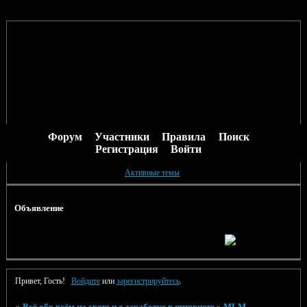
Форум
Участники
Правила
Поиск
Регистрация
Войти
Активные темы
Объявление
Привет, Гость!
Войдите
или
зарегистрируйтесь
.
»
Всё обо всём на свете и о заработке в интернете
»
MLM