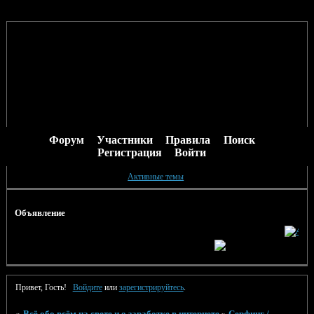
Форум
Участники
Правила
Поиск
Регистрация
Войти
Активные темы
Объявление
Привет, Гость!
Войдите
или
зарегистрируйтесь
.
»
Всё обо всём на свете и о заработке в интернете
»
Серфинг /