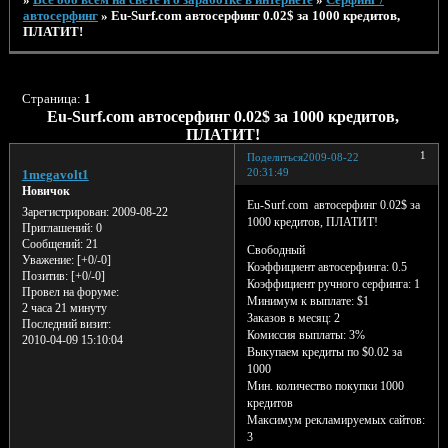
автосерфинг
»
Eu-Surf.com автосерфинг 0.02$ за 1000 кредитов,
ПЛАТИТ!
Страница:
1
Eu-Surf.com автосерфинг 0.02$ за 1000 кредитов,
ПЛАТИТ!
1
Поделиться
2009-08-22
20:31:49
1megavolt1
Новичок
Eu-Surf.com автосерфинг 0.02$ за
Зарегистрирован
: 2009-08-22
1000 кредитов, ПЛАТИТ!
Приглашений:
0
Сообщений:
21
Свободный
Уважение:
[+0/-0]
Коэффициент автосерфинга: 0.5
Позитив:
[+0/-0]
Коэффициент ручного серфинга: 1
Провел на форуме:
Минимум к выплате: $1
2 часа 21 минуту
Заказов в месяц: 2
Последний визит:
Комиссия выплаты: 3%
2010-04-09 15:10:04
Выкупаем кредиты по $0.02 за
1000
Мин. количество покупки 1000
кредитов
Максимум рекламируемых сайтов:
3