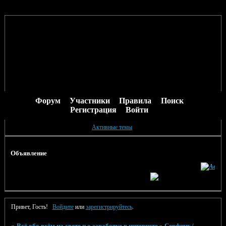
Форум
Участники
Правила
Поиск
Регистрация
Войти
Активные темы
Объявление
Привет, Гость!
Войдите
или
зарегистрируйтесь
.
»
Всё обо всём на свете и о заработке в интернете
»
Серфинг /