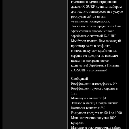
грамотного администрирования
делают X-SURF лучшим выбором
для тех, кто заинтересован в услуге
раскрутки сайтов путем
увеличения посещаемости.
Также мы можем предложить Вам
эффективный способ неплохо
заработать с системой X-SURF.
Мы будем платить Вам за каждый
просмотр сайта в серфинге,
система выкупает заработанные
серфингом кредиты по высоким
ценам и в неограниченном
количестве! Заработок в Интернет
с X-SURF - это реально!
Свободный
Коэффициент автосерфинга: 0.7
Коэффициент ручного серфинга:
1.25
Минимум к выплате: $1
Заказов в месяц: Неограниченно
Комиссия выплаты: 3%
Выкупаем кредиты по $0.1 за 1000
Мин. количество покупки 1000
кредитов
Максимум рекламируемых сайтов: