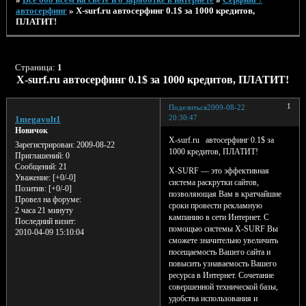
автосерфинг
»
X-surf.ru автосерфинг 0.1$ за 1000 кредитов,
ПЛАТИТ!
Страница:
1
X-surf.ru автосерфинг 0.1$ за 1000 кредитов, ПЛАТИТ!
1
Поделиться
2009-08-22
20:30:47
1megavolt1
Новичок
X-surf.ru автосерфинг 0.1$ за
Зарегистрирован
: 2009-08-22
1000 кредитов, ПЛАТИТ!
Приглашений:
0
Сообщений:
21
X-SURF — это эффективная
Уважение:
[+0/-0]
система раскрутки сайтов,
Позитив:
[+0/-0]
позволяющая Вам в кратчайшие
Провел на форуме:
сроки провести рекламную
2 часа 21 минуту
кампанию в сети Интернет. С
Последний визит:
помощью системы X-SURF Вы
2010-04-09 15:10:04
сможете значительно увеличить
посещаемость Вашего сайта и
повысить узнаваемость Вашего
ресурса в Интернет. Сочетание
совершенной технической базы,
удобства использования и