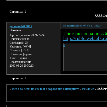
Страница:
1
$$$$Ф
Поделиться
2009-07-03 11:33:23
germenchik2007
Новичок
Приглашаю на новый 
Зарегистрирован
: 2009-05-24
http://ruble.webtalk.ru
Приглашений:
0
Сообщений:
25
0
Уважение:
[+0/-0]
Позитив:
[+0/-0]
Провел на форуме:
1 час 10 минут
Последний визит:
2009-08-20 20:59:13
Страница:
1
»
Всё обо всём на свете и о заработке в интернете
»
Реклама
»
$$$$