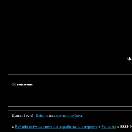
Ф
Объявление
Привет, Гость!
Войдите
или
зарегистрируйтесь
.
»
Всё обо всём на свете и о заработке в интернете
»
Реклама
»
$$$$