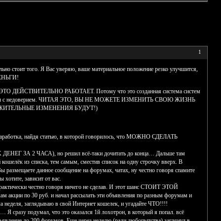
1
льно стоит того. Я Вас уверяю, ваше материальное положение резко улучшится,
ЕНЬГИ!
ий – ЭТО ДЕЙСТВИТЕЛЬНО РАБОТАЕТ. Потому что это созданная система систем
также читал с недоверием. ЧИТАЯ ЭТО, ВЫ НЕ МОЖЕТЕ ИЗМЕНИТЬ СВОЮ ЖИЗНЬ
 ПОЛОЖИТЕЛЬНЫЕ ИЗМЕНЕНИЯ БУДУТ!)
 заработка, найдя статью, в которой говорилось, что МОЖНО СДЕЛАТЬ
 ДЕНЕГ ЗА 2 ЧАСА), но решил всё-таки дочитать до конца… Дальше там
 кошелёк из списка, тем самым, сместив список на одну строчку вверх. В
Вы размещаете данное сообщение на форумах, чатах, ну честно говоря спамите
 хотите, зависит от вас.
рактически честно говоря ничего не сделав. И этот шанс СТОИТ ЭТОЙ
акции по 30 руб. и начал рассылать эти объявления по разным форумам и
а неделя, заглядываю в свой Интернет кошелек, и угадайте ЧТО!!!!
… Я сразу подумал, что это оказался 1й лохотрон, в который я попал. всё
 объявление до 200 форумов. Еще через неделю (ради любопытства) заглянул в