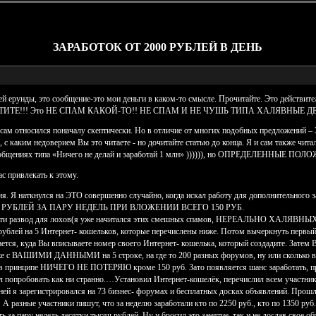
ЗАРАБОТОК ОТ 2000 РУБЛЕЙ В ДЕНЬ
ей ерунды, это сообщение-это мои деньги в каком-то смысле. Прочитайте. Это действите
ИТЕ!!! Это НЕ СПАМ КАКОЙ-ТО!! НЕ СПАМ И НЕ ЧУШЬ ТИПА ХАЛЯВНЫЕ Д
и сам относился поначалу скептически. Но в отличие от многих подобных предложен
ю, с каким недоверием Вы это читаете - но дочитайте статью до конца. Я и сам 
общениях типа «Ничего не делай и заработай 1 млн» )))))), но ОПРЕДЕЛЕННЫЕ
с привлекать к этому.
. Я наткнулся на ЭТО совершенно случайно, когда искал работу для дополнительного
РУБЛЕЙ ЗА ПАРУ НЕДЕЛЬ ПРИ ВЛОЖЕНИИ ВСЕГО 150 РУБ.
мости развод для лохов(я уже начитался этих смешных спамов, НЕРЕАЛЬНО ХАЛЯВНЫХ
 рублей на 5 Интернет- кошельков, которые перечислены ниже. Потом вычеркнуть первый
ается, куда Вы вписываете номер своего Интернет- кошелька, который создадите. Затем 
о уже с ВАШИМИ ДАННЫМИ на 5 строке, на где то 200 разных форумов, ну или сколько вы
 в принципе НИЧЕГО НЕ ПОТЕРЯЮ кроме 150 руб. Зато появляется шанс заработать, п
бовать как ни странно.…Установил Интернет-кошелёк, перечислил всем участникам 
ней я зарегистрировался на 73 бизнес- форумах и бесплатных досках объявлений. Прошл
 А разные участники пишут, что за неделю заработали кто по 2250 руб., кто по 1350 руб.
ть за пару недель десятки тысяч рублей. Ну и бросил это занятие, так и не дослав свое