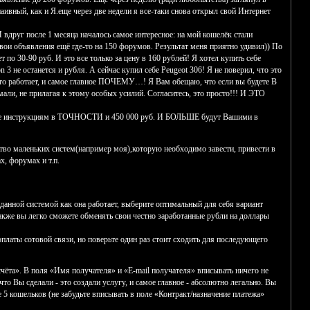
аивный, как и Я.еще через две недели я все-таки снова открыл свой Интернет
 вдруг после 1 месяца началось самое интересное: на мой кошелёк стали
ои объявления ещё где-то на 150 форумов. Результат меня приятно удивил)) По
по 30-90 руб. И это все только за цену в 160 рублей! Я хотел купить себе
ion 3 не останется и рубля. А сейчас купил себе Peugeot 306! Я не поверил, что это
ак это работает, и самое главное ПОЧЕМУ…! Я Вам обещаю, что если вы будете В
не прилагая к этому особых усилий. Согласитесь, это просто!!! И ЭТО
трукциям в ТОЧНОСТИ и 450 000 руб. И БОЛЬШЕ будут Вашими в
ство маленьких систем(например моя),которую необходимо завести, привести в
х, форумах и т.п.
 данной системой как она работает, выберите оптимальный для себя вариант
также вы легко сможете обменять свои честно заработанные рубли на доллары
оплаты сотовой связи, но поверьте один раз стоит сходить для последующего
счёта». В поля «Имя получателя» и «E-mail получателя» вписывать ничего не
о Вы сделали - это создали услугу, и самое главное - абсолютно легально. Вы
 5 кошельков (не забудьте вписывать в поле «Контракт/назначение платежа»