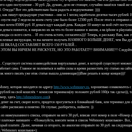
го одно поступление - 30 руб. Да, думаю, дело не стоящее, случайно нашёлся такой же н
. Откуда? Вот это действительно была радость и недоумевание. ))))
о, как пишут предыдущие участники – они за 1 месяц заработали десятки тысяч рублей. И
стя ещё 2 недели на моем счету уже было более 12500 руб. После этого я отправил св
чил почти 85000 руб. И деньги идут каждый день. Каждые 10 минут на мой счёт поступает 
сли деньги появятся, я направлю их на что-то более важное в жизни, а на iphone и playstat
ереводы со всего света… И это очень кстати, согласитесь)))! Теперь, я расскажу Вам, к
ленные инструкции, то вы начнете получать НАМНОГО БОЛЬШЕ ДЕНЕГ, чем Вы думали, 
Ш ВКЛАД СОСТАВЛЯЕТ ВСЕГО 150 РУБЛЕЙ...
ОМ ВЫ НИЧЕМ НЕ РИСКУЕТЕ, НО ЭТО РАБОТАЕТ!!! ВНИМАНИЕ!!! Следуйте инс
ет…Существует система взаимодействия виртуальных денег, в которой существует множе
ботает сама. Главное не полениться и найти силы и время разместить эту статью на сайта
так много писать уже итак статья вышла длиннющая)))Вам решать в конце концов)))!
Money, которая находится по адресу
http://www.webmoney.ru
, хорошенько ознакомьтесь с
рублей на свой кошелёк + комиссия терминала(ну положите рублей 160(я так сделал)), 
мер, здесь
http://obmendeneg.com
).
денег на счет, скорее всего, придется прогуляться в ближайший банк, или терминал для 
сайте расписано и понятно. Не глупые, разберетесь, поймете. ))
из нижеуказанного списка, отправьте на него 30 руб, вписав этот номер в поле «Номер 
 платежа» напишите – «Пожалуйста, внесите меня в список Webmoney кошельков». Все, чт
й платите. Далее, начиная со второго, по аналогии отправьте по 30 руб. на следующие
к Webmoney кошельков»):