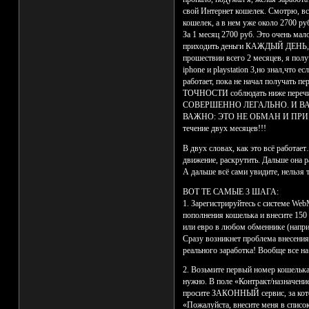
свой Интернет кошелек. Смотрю, все
кошелек, а в нем уже около 2700 руб
За 1 месяц 2700 руб. Это очень мал
приходить деньги КАЖДЫЙ ДЕНЬ, спу
прошествии всего 2 месяцев, я полу
iphone и playstation 3,но знал,что е
работает, пока не начал получать п
ТОЧНОСТИ соблюдать ниже перечис
СОВЕРШЕННО ЛЕГАЛЬНО. И ВА
ВАЖНО: ЭТО НЕ ОБМАН И ПРИ ЭТ
течение двух месяцев!!!
В двух словах, как это всё работа
движение, раскрутить. Дальше она ра
А дальше всё сами увидите, нельзя 
ВОТ ТЕ САМЫЕ 3 ШАГА:
1. Зарегистрируйтесь с системе Web
пополнения кошелька и внесите 150 
или евро в любом обменнике (напри
Сразу возникнет проблема внесения 
реального заработка! Вообще все на 
2. Возьмите первый номер кошелька 
нужно. В поле «Контракт/назначение
просите ЗАКОННЫЙ сервис, за которы
«Пожалуйста, внесите меня в списо