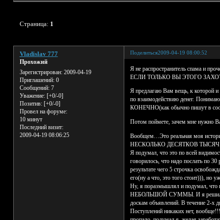
Страница:
1
Поделиться
2009-04-19 08:00:52
Vladislav 777
Прохожий
Я не распространитель спама и проч
Зарегистрирован
: 2009-04-19
ЕСЛИ ТОЛЬКО ВЫ ЭТОГО ЗАХОТ
Приглашений:
0
Сообщений:
7
Я предлагаю Вам вещь, к которой 
Уважение:
[+0/-0]
по взаимодействию денег. Понима
Позитив:
[+0/-0]
КОНЕЧНО(как обычно пишут в со
Провел на форуме:
10 минут
Потом поймете, зачем мне нужно Ва
Последний визит:
2009-04-19 08:06:25
Вообщем…Это реальная моя история
НЕСКОЛЬКО ДЕСЯТКОВ ТЫСЯЧ 
Я подумал, что это по всей види
говорилось, что надо послать по 30
результате чего 5 строчка освобожд
его(ну а что, это того стоит))), н
Ну, я поразмышлял и подумал, что
НЕБОЛЬШОЙ СУММЫ. И я решил попро
доскам объявлений. В течение 2-х д
Поступлений никаких нет, вообще!!!
пропало, подумал я, желая заработа