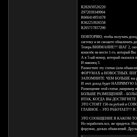
R282659526220
Z972039349904
R666414951678
R362253926558
R205717857290
ПОВТОРЯЮ, чтобы получать доход, 
систему и не сможете обналичить до
Теперь ВНИМАНИЕ!!! ШАГ 2, скопиру
кошелёк на место 1-го, который Вы ст
А в 5-ый номер, который оказа
И наконец 3.
Разместите эту статью (или объявле
ФОРУМАХ и НОВОСТНЫХ ЛЕН
ЗАПОМНИТЕ: ЧЕМ БОЛЬШЕ вы р
И этот доход будет НАПРЯМУЮ 
Размещение этой статьи ,наприме
БОЛЬШЕ РАЗМЕЩЕНИЙ – БОЛЬШ
ИТАК, КОГДА ВЫ ДОСТИГНЕТЕ
ЭТО СТОИТ 150-ти рублей и С
ГЛАВНОЕ – ЭТО РАБОТАЕТ!!! И 
ЭТО СООБЩЕНИЕ В КАКОМ-ТО СМЫС
Но поработать все, же придется. Н
форумах, досках объявлений. Друзьям
0