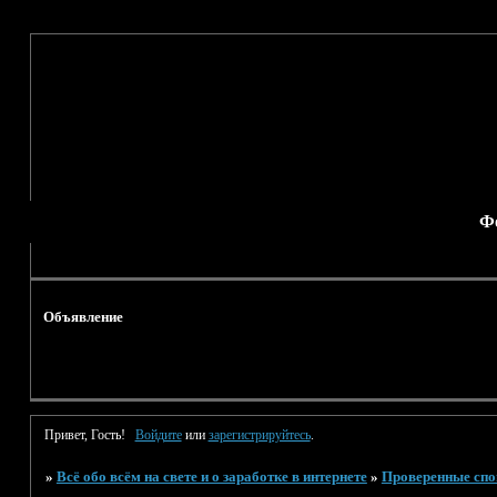
Ф
Объявление
Привет, Гость!
Войдите
или
зарегистрируйтесь
.
»
Всё обо всём на свете и о заработке в интернете
»
Проверенные сп