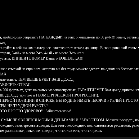
необходимо отправить НА КАЖДЫЙ из этих 5 кошельков по 30 руб.!!! иначе, сетевым
ход.
йте к себе на компьютер весь этот текст от начала до конца. В скопированной стат
ёрли, 3-ий - на место 2-го, 4-ый - на место 3-го и т.п.
лся пустым, ВПИШИТЕ НОМЕР Вашего КОШЕЛЬКА!!!
ние с ссылкой на страницу, которую вы без труда можете сделать на одном из бесплатных
ТАХ
азместите, ТЕМ ВЫШЕ БУДЕТ ВАШ ДОХОД.
ЗАВИСЕТЬ ОТ ВАС.
р на 200 форумах, даже на самых малопосещаемых, ГАРАНТИРУЕТ Вам доход,причем не
Е ДОХОД (при том в ГЕОМЕТРИЧЕСКОЙ ПРОГРЕССИИ).
 ПЕРВОЙ ПОЗИЦИИ В СПИСКЕ, ВЫ БУДЕТЕ ИМЕТЬ ТЫСЯЧИ РУБЛЕЙ ПРОСТО
ОВСЕМ НЕ ТРУДНОЙ РАБОТЫ!
ЭТО ПРОСТО ЗДОРОВО!!! Займитесь этим!
ЛЕ ЯВЛЯЕТСЯ МОИМИ ДЕНЬГАМИ И ЗАРАБОТКОМ. Можете посидеть, подумать как 
еобходимо заинтересовать людей. Для этого необходимо воспользоваться рассылкой, раз
 рассказывал, никто не поверил, что это так есть, что это реаль