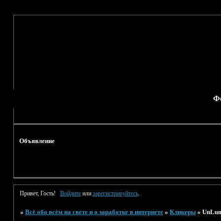
Ф
Объявление
Привет, Гость!
Войдите
или
зарегистрируйтесь
.
»
Всё обо всём на свете и о заработке в интернете
»
Кликеры
»
UnLum