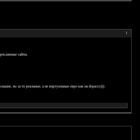
1
 рекламные сайты.
льшие, но за то реальные, а не виртуальные евро как на depacco)))