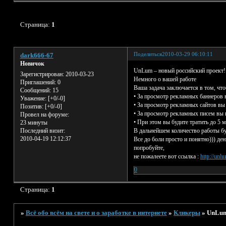
Страница:
1
Поделиться
2010-03-29 06:10:11
dark666-67
Новичок
UnLum – новый российский проект!
Зарегистрирован
: 2010-03-23
Немного о вашей работе
Приглашений:
0
Ваша задача заключается в том, чт
Сообщений:
15
• За просмотр рекламных баннеров в
Уважение:
[+0/-0]
• За просмотр рекламных сайтов вы
Позитив:
[+0/-0]
• За просмотр рекламных писем вы 
Провел на форуме:
• При этом вы будите тратить до 5 
23 минуты
В дальнейшем количество работы бу
Последний визит:
2010-04-19 12:12:37
Все до боли просто и понятно))) ден
попробуйте,
не пожалеете вот ссылка :
http://un
0
Страница:
1
»
Всё обо всём на свете и о заработке в интернете
»
Кликеры
»
UnLum