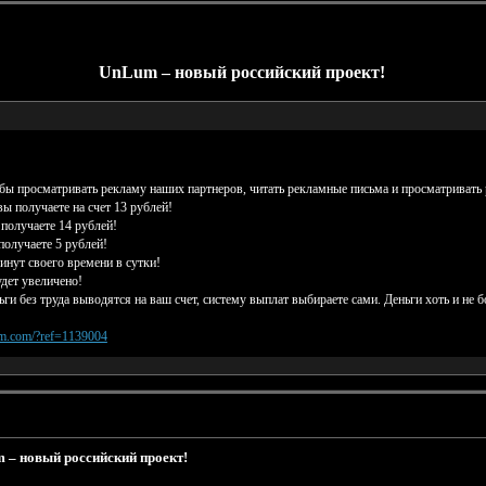
UnLum – новый российский проект!
обы просматривать рекламу наших партнеров, читать рекламные письма и просматривать
ы получаете на счет 13 рублей!
 получаете 14 рублей!
получаете 5 рублей!
минут своего времени в сутки!
дет увеличено!
ьги без труда выводятся на ваш счет, систему выплат выбираете сами. Деньги хоть и не бо
lum.com/?ref=1139004
 – новый российский проект!