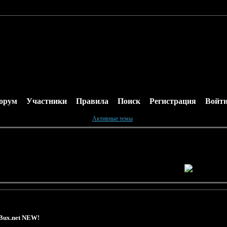
орум
Участники
Правила
Поиск
Регистрация
Войт
Активные темы
Bux.net NEW!