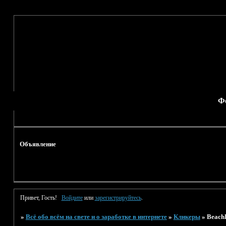
Ф
Объявление
Привет, Гость!
Войдите
или
зарегистрируйтесь
.
»
Всё обо всём на свете и о заработке в интернете
»
Кликеры
»
Beach