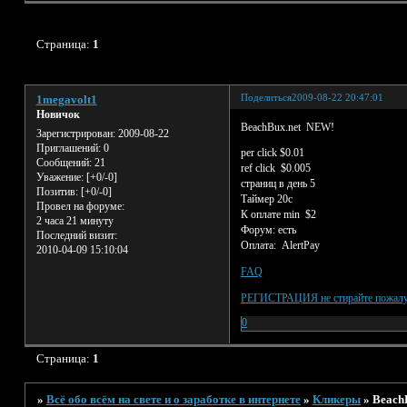
Страница:
1
Поделиться
2009-08-22 20:47:01
1megavolt1
Новичок
BeachBux.net NEW!
Зарегистрирован
: 2009-08-22
Приглашений:
0
per click $0.01
Сообщений:
21
ref click $0.005
Уважение:
[+0/-0]
страниц в день 5
Позитив:
[+0/-0]
Таймер 20с
Провел на форуме:
К оплате min $2
2 часа 21 минуту
Форум: eсть
Последний визит:
Оплата: AlertPay
2010-04-09 15:10:04
FAQ
РЕГИСТРАЦИЯ не стирайте пожалу
0
Страница:
1
»
Всё обо всём на свете и о заработке в интернете
»
Кликеры
»
Beach