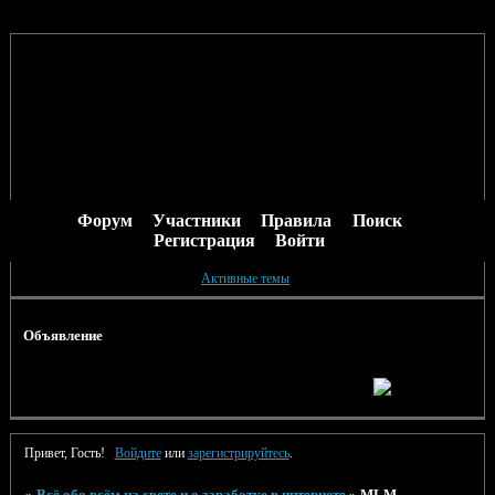
Форум
Участники
Правила
Поиск
Регистрация
Войти
Активные темы
Объявление
Привет, Гость!
Войдите
или
зарегистрируйтесь
.
»
Всё обо всём на свете и о заработке в интернете
»
MLM