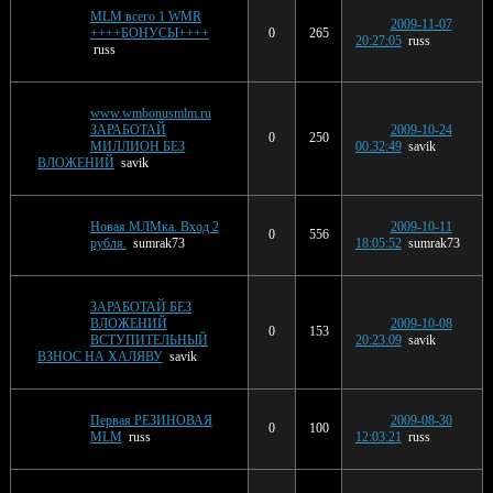
MLM всего 1 WMR
2009-11-07
++++БОНУСЫ++++
0
265
20:27:05
russ
russ
www.wmbonusmlm.ru
ЗАРАБОТАЙ
2009-10-24
0
250
МИЛЛИОН БЕЗ
00:32:49
savik
ВЛОЖЕНИЙ
savik
Новая МЛМка. Вход 2
2009-10-11
0
556
рубля.
sumrak73
18:05:52
sumrak73
ЗАРАБОТАЙ БЕЗ
ВЛОЖЕНИЙ
2009-10-08
0
153
ВСТУПИТЕЛЬНЫЙ
20:23:09
savik
ВЗНОС НА ХАЛЯВУ
savik
Первая РЕЗИНОВАЯ
2009-08-30
0
100
MLM
russ
12:03:21
russ