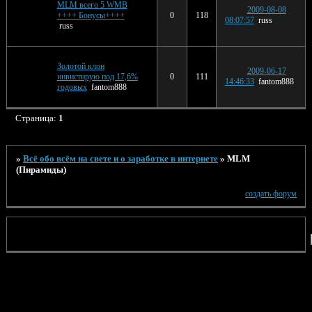
MLM всего 5 WMB
2009-08-08
++++ Бонусы++++
0
118
08:07:57
russ
russ
Золотой клон
2009-06-17
инвистирую под 17,6%
0
111
14:46:33
fantom888
годовых
fantom888
Страница:
1
»
Всё обо всём на свете и о заработке в интернете
»
MLM
(Пирамиды)
создать форум