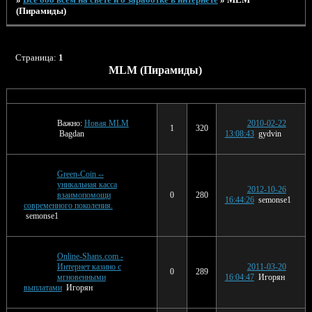
(Пирамиды)
Страница:
1
MLM (Пирамиды)
Тема
Ответов
Просмотров
Последнее сообщение
Важно:
Новая MLM
2010-02-22
1
320
Bagdan
13:08:43
gydvin
Green-Сoin --
уникальная касса
2012-10-26
взаимопомощи
0
280
16:44:26
semonse1
современного поколения.
semonse1
Online-Shans.com -
Интернет казино с
2011-03-20
0
289
мгновенными
16:04:47
Игорян
выплатами
Игорян