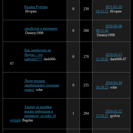
Казино Рулетка
2011-03-18
0
259
Игорян
16:15:12
Игорян
2010-06-08
зароботок в интернете
0
260
08:11:42
Dmitriy1998
Dmitriy1998
Как заработать на
Яндекс - это
2010-03-23
0
270
работает!!!!
dark666-
11:56:02
dark666-67
67
Люди реально
2010-03-18
зарабатывают хорошие
0
255
10:28:23
solar
деньги
solar
Хватит за копейки
искать рефералов в
2010-02-22
1
294
пирамиде, за рефа 10
13:10:27
gydvin
рублей
Bagdan